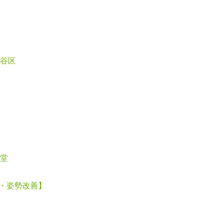
谷区
堂
・姿勢改善】