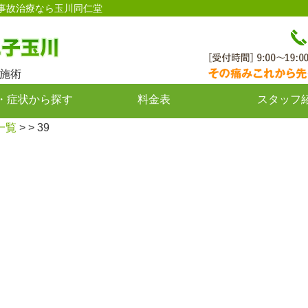
通事故治療なら玉川同仁堂
施術
・症状から探す
料金表
スタッフ
一覧
> > 39