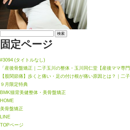
検
固定ページ
索:
#3094 (タイトルなし)
「産後骨盤矯正｜二子玉川の整体・玉川同仁堂【産後ママ専門
【股関節痛】歩くと痛い・足の付け根が痛い原因とは？｜二子
９月限定特典
BMK猫背美健整体・美骨盤矯正
HOME
美骨盤矯正
LINE
TOPページ