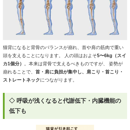
猫背になると背骨のバランスが崩れ、首や肩の筋肉で重い
頭を支えることになります。 人の頭はおよそ
5〜6kg（スイ
カ1個分）
。本来は背骨で支えるべきものですが、 姿勢が
崩れることで、
首・肩に負担が集中し、肩こり・首こり・
ストレートネック
につながります。
◇ 呼吸が浅くなると代謝低下・内臓機能の
低下も