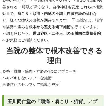
姿勢が整うと、 ・筋肉の緊張がやわらぐ ・血流と代謝が改
善される ・呼吸が深くなり、自律神経も安定 これらの相乗
効果で、
肩こり・頭痛・内臓の不調・自律神経の乱れ
な
ど、様々な症状の改善が期待できます。 🔻 当院では、猫背
や姿勢の歪みを
根本から整える矯正施術
を行っています。
不調を感じたら、
世田谷区・二子玉川の玉川同仁堂整骨院
へお気軽にご相談ください。
当院の整体で根本改善できる
理由
姿勢・骨格・筋肉・神経の4つにアプローチ
バキバキしないソフトな施術
再発防止のセルフケア指導も充実
玉川同仁堂の「頭痛・肩こり・猫背」アプ