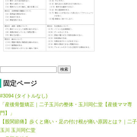
検
索:
固定ページ
#3094 (タイトルなし)
「産後骨盤矯正｜二子玉川の整体・玉川同仁堂【産後ママ専
門】」
【股関節痛】歩くと痛い・足の付け根が痛い原因とは？｜二子
玉川 玉川同仁堂