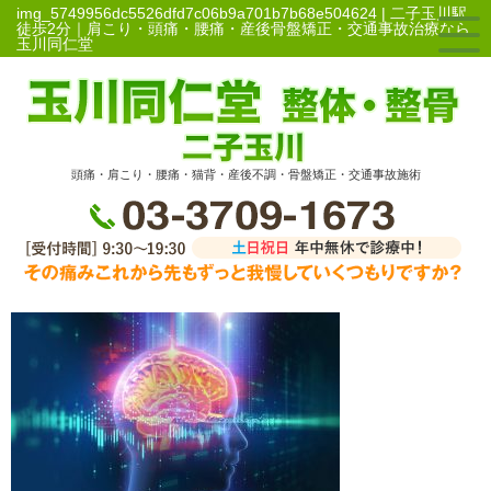
img_5749956dc5526dfd7c06b9a701b7b68e504624 | 二子玉川駅
徒歩2分｜肩こり・頭痛・腰痛・産後骨盤矯正・交通事故治療なら
玉川同仁堂
頭痛・肩こり・腰痛・猫背・産後不調・骨盤矯正・交通事故施術