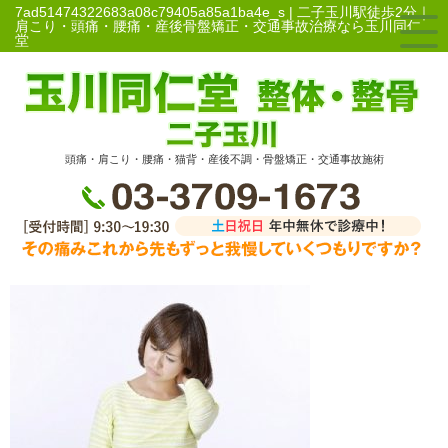
7ad51474322683a08c79405a85a1ba4e_s | 二子玉川駅徒歩2分｜
肩こり・頭痛・腰痛・産後骨盤矯正・交通事故治療なら玉川同仁
堂
頭痛・肩こり・腰痛・猫背・産後不調・骨盤矯正・交通事故施術