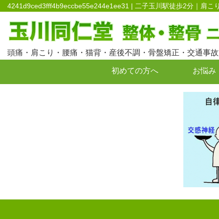
4241d9ced3fff4b9eccbe55e244e1ee31 | 二子玉川
頭痛・肩こり・腰痛・猫背・産後不調・骨盤矯正・交通事故
初めての方へ
お悩み
お問い合わせ