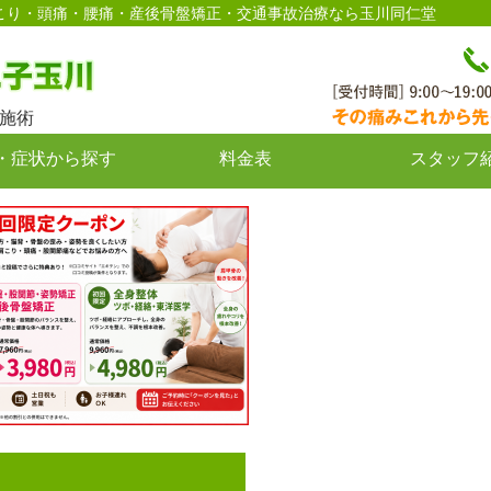
駅徒歩2分｜肩こり・頭痛・腰痛・産後骨盤矯正・交通事故治療なら玉川同仁堂
施術
・症状から探す
料金表
スタッフ