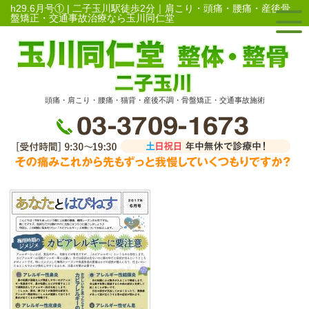
h29.6月号① | 二子玉川駅徒歩2分｜肩こり・頭痛・腰痛・産後骨
盤矯正・交通事故治療なら玉川同仁堂
頭痛・肩こり・腰痛・猫背・産後不調・骨盤矯正・交通事故施術