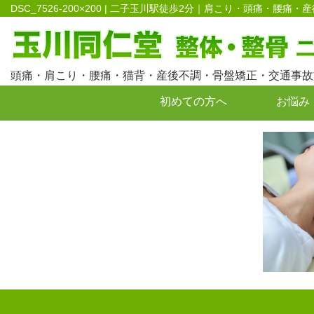
DSC_7526-200×200 | 二子玉川駅徒歩2分｜肩こり・頭痛・
頭痛・肩こり・腰痛・猫背・産後不調・骨盤矯正・交通事故
初めての方へ
お悩み
お問い合わせ