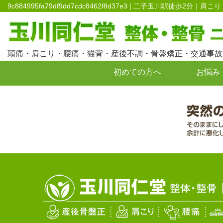
9c884995fa79df9dd7cdc8462f8d37e3 | 二子玉川駅
頭痛・肩こり・腰痛・猫背・産後不調・骨盤矯正・交通事故
初めての方へ
お悩み
お問い合わせ