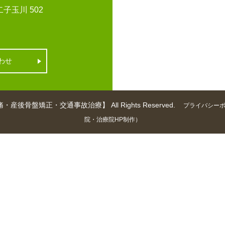
子玉川 502
わせ
矯正・交通事故治療】 All Rights Reserved.
プライバシー
院・治療院HP制作）