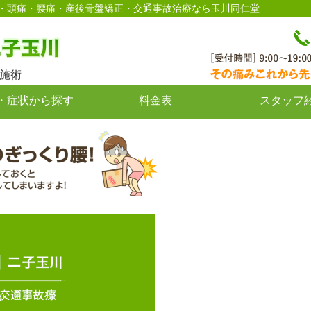
徒歩2分｜肩こり・頭痛・腰痛・産後骨盤矯正・交通事故治療なら玉川同仁堂
施術
・症状から探す
料金表
スタッフ